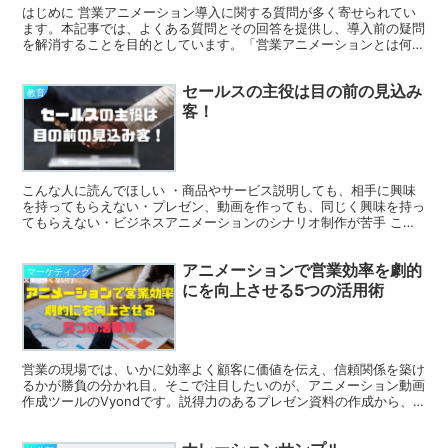
はじめに 営業アニメーション導入に関する質問が多く寄せられてい
ます。本記事では、よくある質問とその回答を提供し、導入前の疑問
を解消することを目的としています。「営業アニメーションとは何
か」「どのような業界・企業に向いているか」「導入のメリッ...
セールスの主役は目の前の見込み
教育
客！
こんな人に読んでほしい ・商品やサービス説明しても、相手に興味
を持ってもらえない・プレゼン、動画を作っても、同じく興味を持っ
てもらえない・ビジネスアニメーションのシナリオ制作が苦手 これ
を読んでいる方はVyondアニメーションクリエイターや...
アニメーションで営業効率を劇的
マーケティング
にを向上させる5つの活用術
営業の現場では、いかに効率よく顧客に価値を伝え、信頼関係を築け
るかが勝負の分かれ目。そこで注目したいのが、アニメーション動画
作成ツールのVyondです。説得力のあるプレゼン資料の作成から、
商談時間の短縮、営業マニュアルの視覚化まで、Vyon...